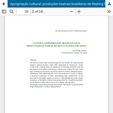
Apropriação cultural: produções teatrais brasileiras de Waiting for Godot, de Samuel Beckett