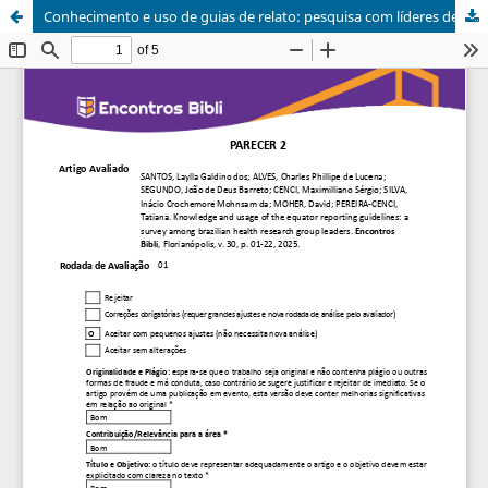
Conhecimento e uso de guias de relato: pesquisa com líderes de grupos de pesquisa em saúde no Brasil