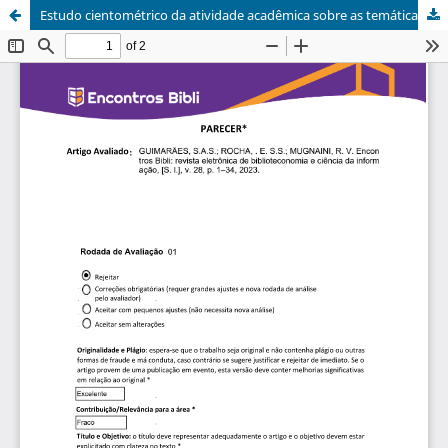
Estudo cientométrico da atividade acadêmica sobre as temáticas de humanidades digitais e big data nas universidades estaduais paulistas