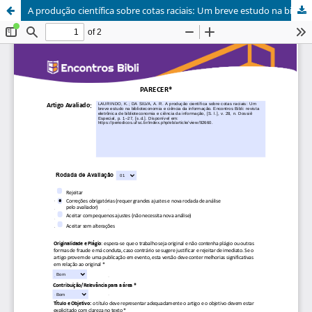
A produção científica sobre cotas raciais: Um breve estudo na biblioteconomia e ciência da informação