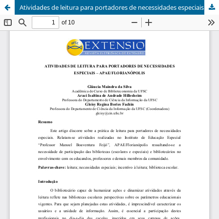
Atividades de leitura para portadores de necessidades especiais – APAE/Florianópolis