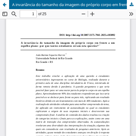
A invariância do tamanho da imagem do próprio corpo em frente a um espelho plano: por que tantos estudantes erram esta questão?