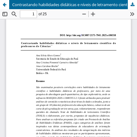
Contrastando habilidades didáticas e níveis de letramento científico de professores de Ciências