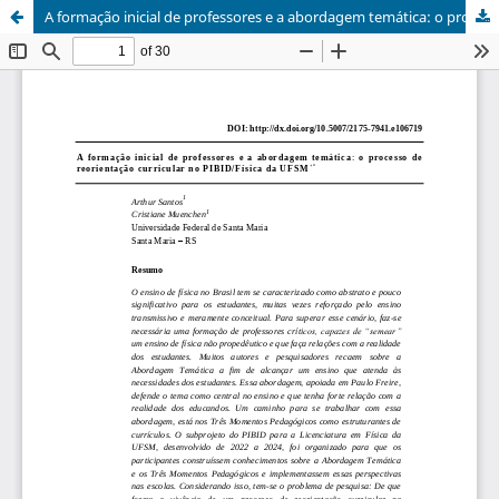
A formação inicial de professores e a abordagem temática: o processo de reorientação curricular no PIBID/Física da UFSM