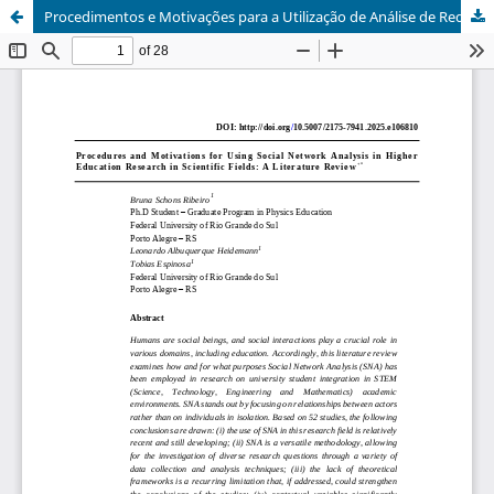
Procedimentos e Motivações para a Utilização de Análise de Redes Sociais na Pesquisa em Ensino Superior em Áreas Científicas: Uma Revisão da Literatura