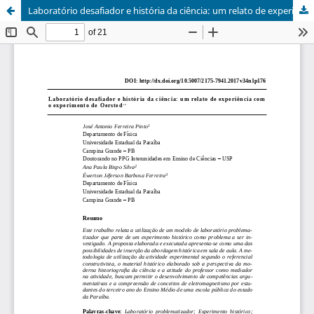
Laboratório desafiador e história da ciência: um relato de experiência com o experimento de Oersted