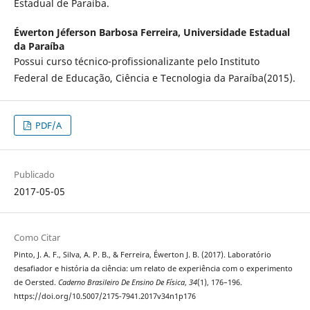
Estadual de Paraíba.
Éwerton Jéferson Barbosa Ferreira,
Universidade Estadual
da Paraíba
Possui curso técnico-profissionalizante pelo Instituto
Federal de Educação, Ciência e Tecnologia da Paraíba(2015).
PDF/A
Publicado
2017-05-05
Como Citar
Pinto, J. A. F., Silva, A. P. B., & Ferreira, Éwerton J. B. (2017). Laboratório
desafiador e história da ciência: um relato de experiência com o experimento
de Oersted.
Caderno Brasileiro De Ensino De Física
,
34
(1), 176–196.
https://doi.org/10.5007/2175-7941.2017v34n1p176