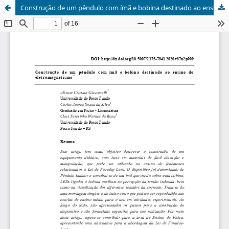
Construção de um pêndulo com ímã e bobina destinado ao ensino do eletromagnetismo