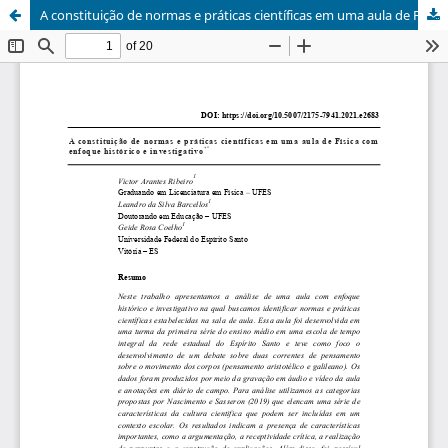
A constituição de normas e práticas científicas em uma aula de Física com enfoque histórico e investigativo