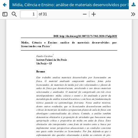
Mídia, Ciência e Ensino: análise de materiais desenvolvidos por licenciandos em Física