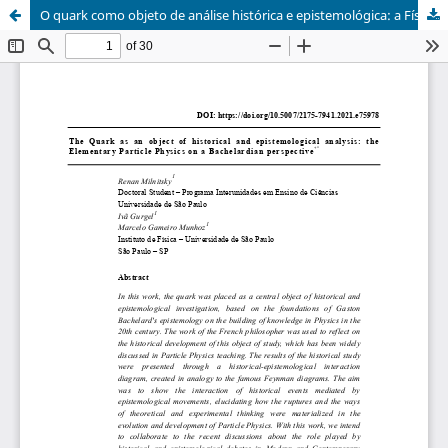
O quark como objeto de análise histórica e epistemológica: a Física de Partículas Elementares em uma perspectiva bachelardiana