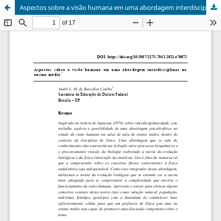
Aspectos sobre a visão humana em uma abordagem interdisciplinar no ensino médio