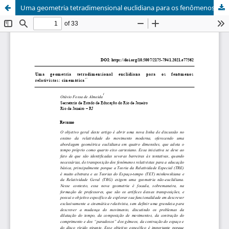
Uma geometria tetradimensional euclidiana para os fenômenos relativistas: cinemática