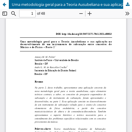
Uma metodologia geral para a Teoria Ausubeliana e sua aplicação no desenvolvimento de um instrumento de subsunção entre conceitos de Música e de Física – Parte 2