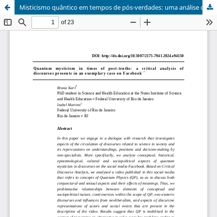
Misticismo quântico em tempos de pós-verdades: uma análise crítica de discursos presentes em um caso exemplar no Facebook