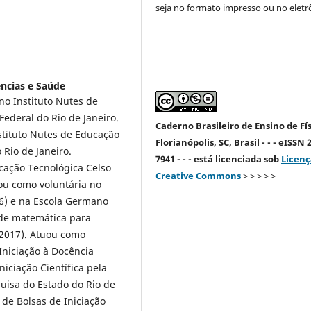
seja no formato impresso ou no eletr
ncias e Saúde
o Instituto Nutes de
ederal do Rio de Janeiro.
Caderno Brasileiro de Ensino de Fís
tituto Nutes de Educação
Florianópolis, SC, Brasil - - - eISSN 
Rio de Janeiro.
7941 - - - está licenciada sob
Licenç
ucação Tecnológica Celso
Creative Commons
> > > > >
ou como voluntária no
16) e na Escola Germano
 de matemática para
(2017). Atuou como
Iniciação à Docência
niciação Científica pela
uisa do Estado do Rio de
 de Bolsas de Iniciação