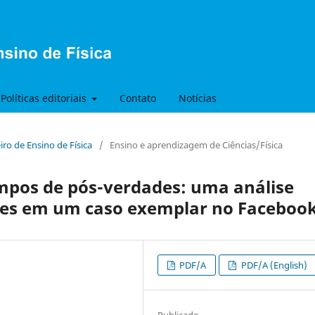
Políticas editoriais
Contato
Notícias
eiro de Ensino de Física
/
Ensino e aprendizagem de Ciências/Física
mpos de pós-verdades: uma análise
entes em um caso exemplar no Faceboo
PDF/A
PDF/A (English)
Publicado