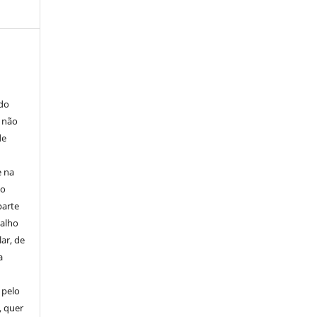
E
 do
e não
de
e na
 o
parte
balho
ar, de
a
 pelo
, quer