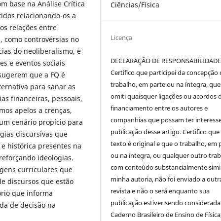
om base na Análise Crítica
Ciências/Física
tidos relacionando-os a
os relações entre
Licença
a, como controvérsias no
cias do neoliberalismo, e
DECLARAÇÃO DE RESPONSABILIDAD
es e eventos sociais
Certifico que participei da concepção
 sugerem que a FQ é
trabalho, em parte ou na íntegra, qu
ernativa para sanar as
omiti quaisquer ligações ou acordos 
as financeiras, pessoais,
financiamento entre os autores e
amos apelos a crenças,
companhias que possam ter interess
 um cenário propício para
publicação desse artigo. Certifico que
gias discursivas que
texto é original e que o trabalho, em 
 e histórica presentes na
ou na íntegra, ou qualquer outro tra
reforçando ideologias.
com conteúdo substancialmente simil
gens curriculares que
minha autoria, não foi enviado a outr
de discursos que estão
revista e não o será enquanto sua
ório que informa
publicação estiver sendo considerada
da de decisão na
Caderno Brasileiro de Ensino de Física