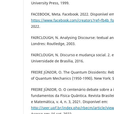
University Press, 1999.
FACEBOOK, Meta. Facebook. 2022. Disponível em
https://www.facebook.com/creators?ref=fb4b_fo
2022.
FAIRCLOUGH, N. Analysing Discourse: textual anal
Londres: Routledge, 2003.
FAIRCLOUGH, N. Discurso e mudança social. 2. ed.
Universidade de Brasília, 2016.
FREIRE JÚNIOR, O. The Quantum Dissidents: Reb
of Quantum Mechanics (1950-1990). New York: S
FREIRE JÚNIOR, O. O centenário debate sobre a 
fundamentos da Física Quântica. Revista Brasile
e Matemática, v. 4, n. 3, 2021. Disponível em:
http://seer.upf.br/index.php/rbecm/article/vi
Acesso em: 16 set. 2022.