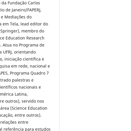
o da Fundação Carlos
io de Janeiro/FAPERJ,
s e Mediações do
a em Tela, lead editor do
 (Springer), membro do
ence Education Research
o. Atua no Programa de
 UFRJ, orientando
 iniciação científica e
quisa em rede, nacional e
CAPES, Programa Quadro 7
trado palestras e
entíficos nacionais e
mérica Latina,
re outros), servido nos
 área (Science Education
ucação, entre outros).
relações entre
l referência para estudos