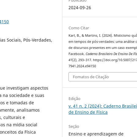
2024-09-26
94150
Como Citar
Karl, B., & Martins, I. (2024). Misticismo qu
ias Sociais, Pós-Verdades,
em tempos de pós-verdades: uma análise cr
de discursos presentes em um caso exemp
Facebook.
Caderno Brasileiro De Ensino De Fí
41
(2), 293–317. https://doi.org/10.5007/21
7941.2024.e94150
Fomatos de Citação
ue investigam aspectos
ia na sociedade e suas
Edição
os e tomadas de
v. 41 n. 2 (2024): Caderno Brasile
camente, analisamos
de Ensino de Física
, culturais e
os na mídia social
Seção
nceitos da Física
Ensino e aprendizagem de