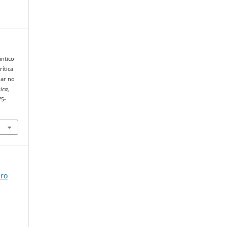
ântico
ítica
lar no
sica
,
75-
iro