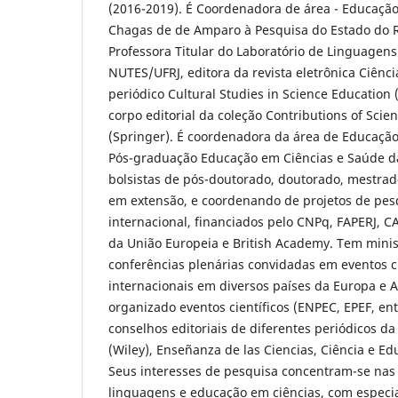
(2016-2019). É Coordenadora de área - Educaçã
Chagas de de Amparo à Pesquisa do Estado do R
Professora Titular do Laboratório de Linguagen
NUTES/UFRJ, editora da revista eletrônica Ciênci
periódico Cultural Studies in Science Education
corpo editorial da coleção Contributions of Sci
(Springer). É coordenadora da área de Educaçã
Pós-graduação Educação em Ciências e Saúde da
bolsistas de pós-doutorado, doutorado, mestrado,
em extensão, e coordenando de projetos de pes
internacional, financiados pelo CNPq, FAPERJ, 
da União Europeia e British Academy. Tem minis
conferências plenárias convidadas em eventos ci
internacionais em diversos países da Europa e A
organizado eventos científicos (ENPEC, EPEF, ent
conselhos editoriais de diferentes periódicos da
(Wiley), Enseñanza de las Ciencias, Ciência e Ed
Seus interesses de pesquisa concentram-se nas 
linguagens e educação em ciências, com especia