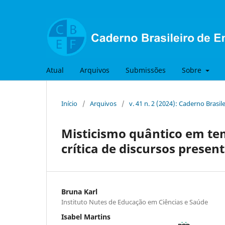
Atual
Arquivos
Submissões
Sobre
Início
/
Arquivos
/
v. 41 n. 2 (2024): Caderno Brasil
Misticismo quântico em te
crítica de discursos pres
Bruna Karl
Instituto Nutes de Educação em Ciências e Saúde
Isabel Martins