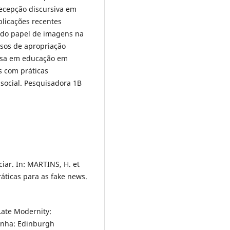
recepção discursiva em
blicações recentes
, do papel de imagens na
ssos de apropriação
uisa em educação em
s com práticas
 social. Pesquisadora 1B
iar. In: MARTINS, H. et
ráticas para as fake news.
Late Modernity:
tanha: Edinburgh