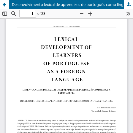
Desenvolvimento lexical de aprendizes de português como língua estrangeira