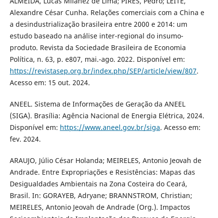
ALMEIDA, Lucas Milanez de Lima; PIRES, Pedro; LEITE,
Alexandre César Cunha. Relações comerciais com a China e
a desindustrialização brasileira entre 2000 e 2014: um
estudo baseado na análise inter-regional do insumo-
produto. Revista da Sociedade Brasileira de Economia
Política, n. 63, p. e807, mai.-ago. 2022. Disponível em:
https://revistasep.org.br/index.php/SEP/article/view/807
.
Acesso em: 15 out. 2024.
ANEEL. Sistema de Informações de Geração da ANEEL
(SIGA). Brasília: Agência Nacional de Energia Elétrica, 2024.
Disponível em:
https://www.aneel.gov.br/siga
. Acesso em:
fev. 2024.
ARAUJO, Júlio César Holanda; MEIRELES, Antonio Jeovah de
Andrade. Entre Expropriações e Resistências: Mapas das
Desigualdades Ambientais na Zona Costeira do Ceará,
Brasil. In: GORAYEB, Adryane; BRANNSTROM, Christian;
MEIRELES, Antonio Jeovah de Andrade (Org.). Impactos