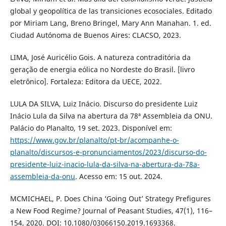
global y geopolítica de las transiciones ecosociales. Editado
por Miriam Lang, Breno Bringel, Mary Ann Manahan. 1. ed.
Ciudad Autónoma de Buenos Aires: CLACSO, 2023.
LIMA, José Auricélio Gois. A natureza contraditória da
geração de energia eólica no Nordeste do Brasil. [livro
eletrônico]. Fortaleza: Editora da UECE, 2022.
LULA DA SILVA, Luiz Inácio. Discurso do presidente Luiz
Inácio Lula da Silva na abertura da 78ª Assembleia da ONU.
Palácio do Planalto, 19 set. 2023. Disponível em:
https://www.gov.br/planalto/pt-br/acompanhe-o-
planalto/discursos-e-pronunciamentos/2023/discurso-do-
presidente-luiz-inacio-lula-da-silva-na-abertura-da-78a-
assembleia-da-onu
. Acesso em: 15 out. 2024.
MCMICHAEL, P. Does China ‘Going Out’ Strategy Prefigures
a New Food Regime? Journal of Peasant Studies, 47(1), 116–
154, 2020. DOI: 10.1080/03066150.2019.1693368.