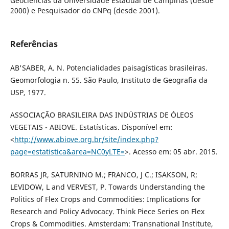
Geociências da Universidade Estadual de Campinas (desde
2000) e Pesquisador do CNPq (desde 2001).
Referências
AB'SABER, A. N. Potencialidades paisagísticas brasileiras.
Geomorfologia n. 55. São Paulo, Instituto de Geografia da
USP, 1977.
ASSOCIAÇÃO BRASILEIRA DAS INDÚSTRIAS DE ÓLEOS
VEGETAIS - ABIOVE. Estatísticas. Disponível em:
<
http://www.abiove.org.br/site/index.php?
page=estatistica&area=NC0yLTE=
>. Acesso em: 05 abr. 2015.
BORRAS JR, SATURNINO M.; FRANCO, J C.; ISAKSON, R;
LEVIDOW, L and VERVEST, P. Towards Understanding the
Politics of Flex Crops and Commodities: Implications for
Research and Policy Advocacy. Think Piece Series on Flex
Crops & Commodities. Amsterdam: Transnational Institute,