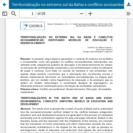
Territorialização no extremo sul da Bahia e conflitos socioambientais: disputando modelos de educação e desenvolvimento