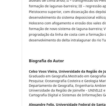
aluviais de clima árido; II – transgressão do Ple
formação de lagunas-barreira; III – regressão 
Pleistoceno superior, com dissecação dos depósi
desenvolvimento do sistema deposicional eólico;
Holoceno com afogamento e erosão dos vales dis
formação de novo sistema de laguna-barreira; V
progradação da linha de costa com a formação d
desenvolvimento do delta intralagunar do rio T
Biografia do Autor
Celso Voos Vieira,
Universidade da Região de Jo
Graduado em Geografia.Mestrado em Geografia F
Pesquisa: Oceanografia Costeira e Geologia Mar
Departamento de Geografia, Engenharia Ambient
Universidade da Região de Joinville - UNIVILLE 
Cartografia Digital e Sistemas de Informações G
Alexandre Felix,
Universidade Federal de Santa