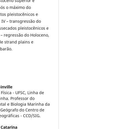
istoceno superior e
após o máximo do
tos pleistocênicos e
 IV – transgressão do
secados pleistocênicos e
 – regressão do Holoceno,
e strand plains e
ubarão.
inville
ísica - UFSC, Linha de
inha. Professor do
al e Biologia Marinha da
e Geógrafo do Centro de
eográficas - CCD/SIG.
 Catarina