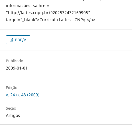
informações: <a href=
"http://lattes.cnpq.br/9202532432169905"
target="_blank">Currículo Lattes - CNPq.</a>
PDF/A
Publicado
2009-01-01
Edição
v. 24 n. 48 (2009)
Seção
Artigos