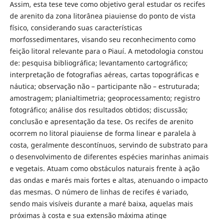
Assim, esta tese teve como objetivo geral estudar os recifes
de arenito da zona litorânea piauiense do ponto de vista
físico, considerando suas características
morfossedimentares, visando seu reconhecimento como
feição litoral relevante para o Piauí. A metodologia constou
de: pesquisa bibliográfica; levantamento cartográfico;
interpretação de fotografias aéreas, cartas topográficas e
náutica; observação não – participante não – estruturada;
amostragem; planialtimetria;
geoprocessamento; registro
fotográfico; análise dos resultados obtidos; discussão;
conclusão e apresentação da tese. Os recifes de arenito
ocorrem no litoral piauiense de forma linear e paralela à
costa, geralmente descontínuos, servindo de substrato para
o desenvolvimento de diferentes espécies marinhas animais
e vegetais. Atuam como obstáculos naturais frente à ação
das ondas e marés mais fortes e altas, atenuando o impacto
das mesmas. O número de linhas de recifes é variado,
sendo mais visíveis durante a maré baixa, aquelas mais
próximas à costa e sua extensão máxima atinge