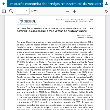
Valoração econômica dos serviços ecossistêmicos da zona costeira - o caso do PNMLJ pelo método dos custos de viagem