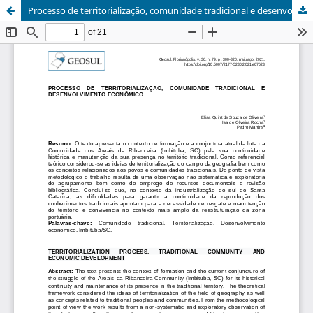
Processo de territorialização, comunidade tradicional e desenvolvimento econômico