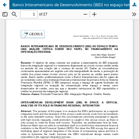
Banco Interamericano de Desenvolvimento (BID) no espaço-tempo: uma análise crítica sobre seu papel no financiamento da integração regional