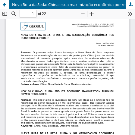
Nova Rota da Seda: China e sua maximização econômica por recursos de poder