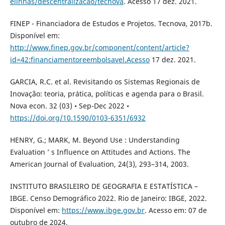
elinhas/descentralizacao/tecnova
. Acesso 17 dez. 2021.
FINEP - Financiadora de Estudos e Projetos. Tecnova, 2017b.
Disponível em:
http://www.finep.gov.br/component/content/article?
id=42:financiamentoreembolsavel.Acesso
17 dez. 2021.
GARCIA, R.C. et al. Revisitando os Sistemas Regionais de
Inovação: teoria, prática, políticas e agenda para o Brasil.
Nova econ. 32 (03) • Sep-Dec 2022 •
https://doi.org/10.1590/0103-6351/6932
HENRY, G.; MARK, M. Beyond Use : Understanding
Evaluation ’ s Influence on Attitudes and Actions. The
American Journal of Evaluation, 24(3), 293–314, 2003.
INSTITUTO BRASILEIRO DE GEOGRAFIA E ESTATÍSTICA –
IBGE. Censo Demográfico 2022. Rio de Janeiro: IBGE, 2022.
Disponível em:
https://www.ibge.gov.br
. Acesso em: 07 de
outubro de 2024.