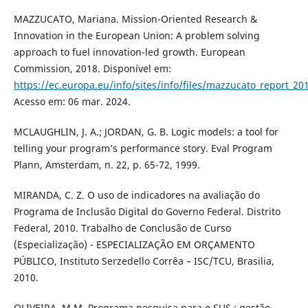
MAZZUCATO, Mariana. Mission-Oriented Research &
Innovation in the European Union: A problem solving
approach to fuel innovation-led growth. European
Commission, 2018. Disponível em:
https://ec.europa.eu/info/sites/info/files/mazzucato_report_20
Acesso em: 06 mar. 2024.
MCLAUGHLIN, J. A.; JORDAN, G. B. Logic models: a tool for
telling your program’s performance story. Eval Program
Plann, Amsterdam, n. 22, p. 65-72, 1999.
MIRANDA, C. Z. O uso de indicadores na avaliação do
Programa de Inclusão Digital do Governo Federal. Distrito
Federal, 2010. Trabalho de Conclusão de Curso
(Especialização) - ESPECIALIZAÇÃO EM ORÇAMENTO
PÚBLICO, Instituto Serzedello Corrêa – ISC/TCU, Brasilia,
2010.
OLIVEIRA, M.M. Programa pesquisa para o SUS : gestão