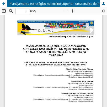
Planejamento estratégico no ensino superior: uma análise do monitoramento estratégico em instituições de Santa Catarina