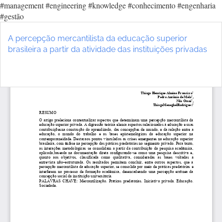
#management #engineering #knowledge #conhecimento #engenharia
#gestão
Voltar
aos
A percepção mercantilista da educação superior
Detalhes
brasileira a partir da atividade das instituições privadas
do
Artigo
Ba
Ba
P