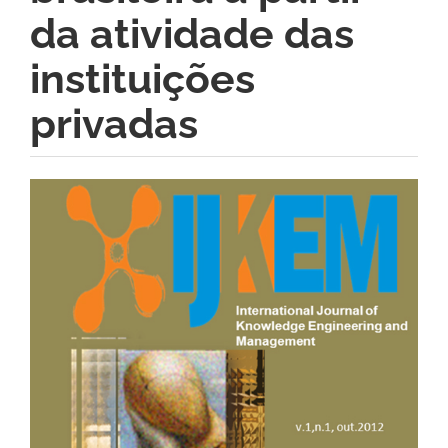
da atividade das
instituições
privadas
Barra
lateral
de
artigos