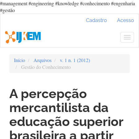
#management #engineering #knowledge #conhecimento #engenharia
#gestão
Navegação
Cadastro
Acesso
Principal
Conteúdo
principal
Togg
Barra
navig
Lateral
Início
Arquivos
v. 1 n. 1 (2012)
Gestão do Conhecimento
A percepção
mercantilista da
educação superior
brasileira a partir