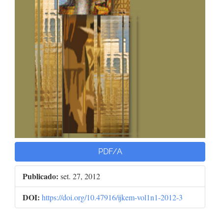
PDF/A
Publicado:
set. 27, 2012
DOI:
https://doi.org/10.47916/ijkem-vol1n1-2012-3