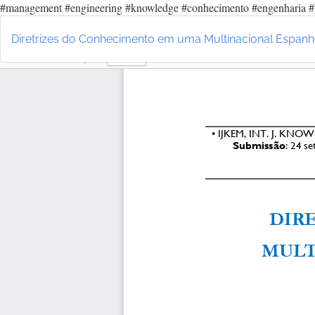
#management #engineering #knowledge #conhecimento #engenharia #
Voltar
aos
Diretrizes do Conhecimento em uma Multinacional Espanhol
Detalhes
do
Artigo