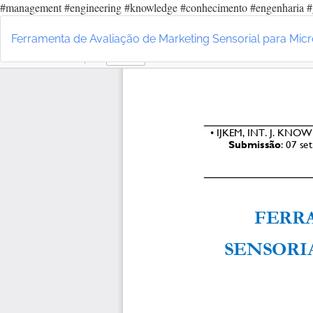
#management #engineering #knowledge #conhecimento #engenharia #
Voltar
aos
Ferramenta de Avaliação de Marketing Sensorial para Mi
Detalhes
do
Artigo