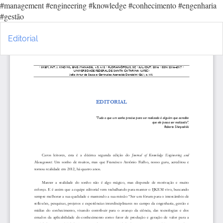
#management #engineering #knowledge #conhecimento #engenharia
#gestão
Voltar
Ba
aos
Ba
Editorial
Detalhes
P
do
Artigo