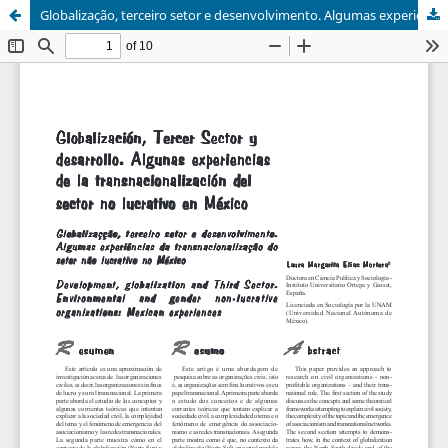
Globalização, terceiro setor e desenvolvimento. Algumas experiências da transnacionalização do setor não lucrativo no México