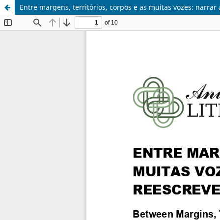
Entre margens, territórios, corpos e as muitas vozes: narra