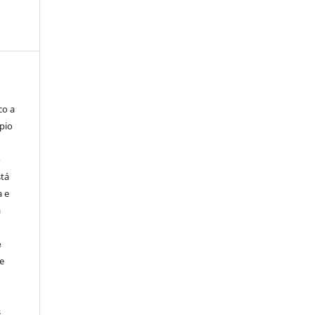
co a
pio
o
stá
a e
a
e
e
s