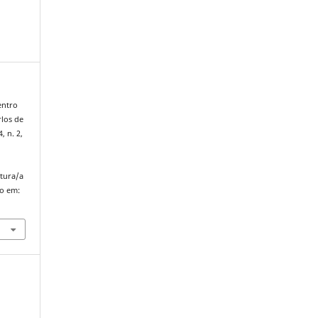
entro
rlos de
4, n. 2,
atura/a
so em: