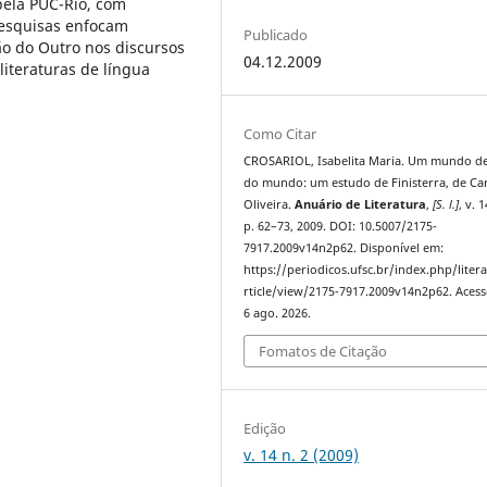
pela PUC-Rio, com
pesquisas enfocam
Publicado
ão do Outro nos discursos
04.12.2009
literaturas de língua
Como Citar
CROSARIOL, Isabelita Maria. Um mundo d
do mundo: um estudo de Finisterra, de Ca
Oliveira.
Anuário de Literatura
,
[S. l.]
, v. 1
p. 62–73, 2009. DOI: 10.5007/2175-
7917.2009v14n2p62. Disponível em:
https://periodicos.ufsc.br/index.php/liter
rticle/view/2175-7917.2009v14n2p62. Aces
6 ago. 2026.
Fomatos de Citação
Edição
v. 14 n. 2 (2009)