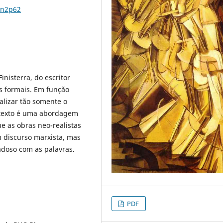
4n2p62
inisterra, do escritor
os formais. Em função
alizar tão somente o
 texto é uma abordagem
e as obras neo-realistas
 discurso marxista, mas
adoso com as palavras.
PDF