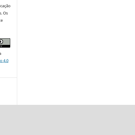
icação
s. Os
te
a
o 4.0