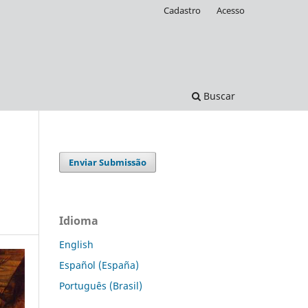
Cadastro
Acesso
Buscar
Enviar Submissão
Idioma
English
Español (España)
Português (Brasil)