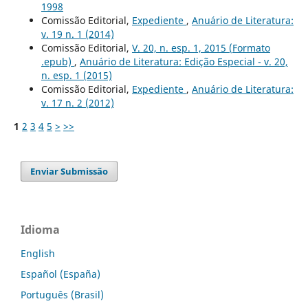
1998
Comissão Editorial,
Expediente
,
Anuário de Literatura:
v. 19 n. 1 (2014)
Comissão Editorial,
V. 20, n. esp. 1, 2015 (Formato
.epub)
,
Anuário de Literatura: Edição Especial - v. 20,
n. esp. 1 (2015)
Comissão Editorial,
Expediente
,
Anuário de Literatura:
v. 17 n. 2 (2012)
1
2
3
4
5
>
>>
Enviar Submissão
Idioma
English
Español (España)
Português (Brasil)