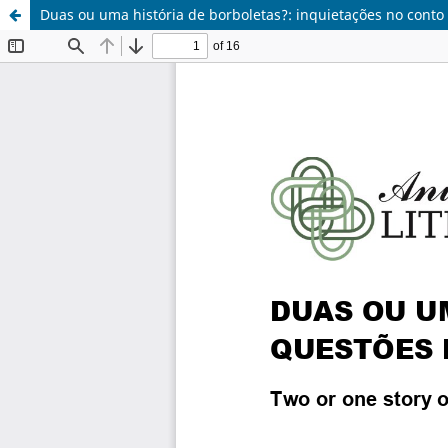
Duas ou uma história de borboletas?: inquietações no cont