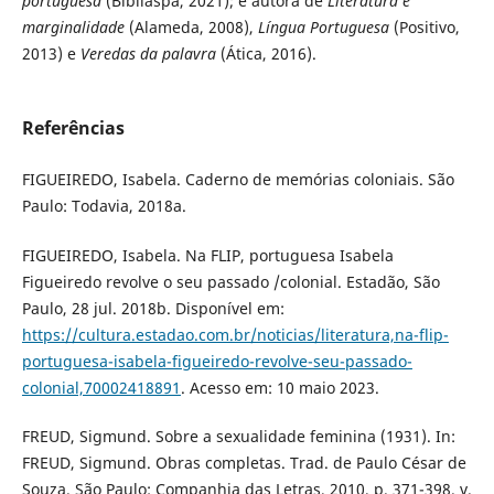
portuguesa
(Bibliaspa, 2021); e autora de
Literatura e
marginalidade
(Alameda, 2008),
Língua Portuguesa
(Positivo,
2013) e
Veredas da palavra
(Ática, 2016).
Referências
FIGUEIREDO, Isabela. Caderno de memórias coloniais. São
Paulo: Todavia, 2018a.
FIGUEIREDO, Isabela. Na FLIP, portuguesa Isabela
Figueiredo revolve o seu passado /colonial. Estadão, São
Paulo, 28 jul. 2018b. Disponível em:
https://cultura.estadao.com.br/noticias/literatura,na-flip-
portuguesa-isabela-figueiredo-revolve-seu-passado-
colonial,70002418891
. Acesso em: 10 maio 2023.
FREUD, Sigmund. Sobre a sexualidade feminina (1931). In:
FREUD, Sigmund. Obras completas. Trad. de Paulo César de
Souza. São Paulo: Companhia das Letras, 2010, p. 371-398. v.