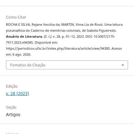
Como Citar
ROCHA E SILVA, Rejane Vecchia da; MARTIN, Vima Lia de Rossi. Uma leitura
psicanalítica do Caderno de memórias coloniais, de Isabela Figueiredo.
Anuário de Literatura
,
[S. l.]
, v. 28, p. 01–12, 2023. DOI: 10.5007/2175-
7917.2023.e94385. Disponível em:
https://periodicos.ufsc.br/index.php/literatura/article/view/94385. Acesso
em: 6 ago. 2026.
Fomatos de Citação
Edição
v. 28 (2023)
Seção
Artigos