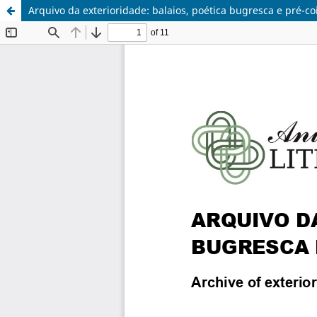
Arquivo da exterioridade: balaios, poética bugresca e pré-coi