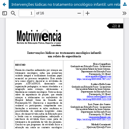
Intervenções lúdicas no tratamento oncológico infantil: um relato de experiência