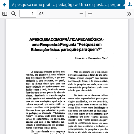
A pesquisa como prática pedagógica- Uma resposta a pergunta: "Pesquisa em Educação Física para que e para quem?"