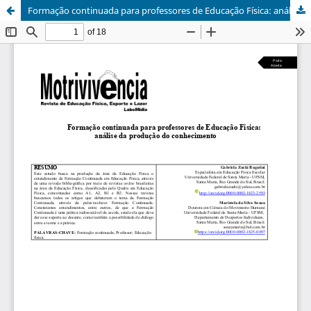
Formação continuada para professores de Educação Física: análise da produção do conhecimento