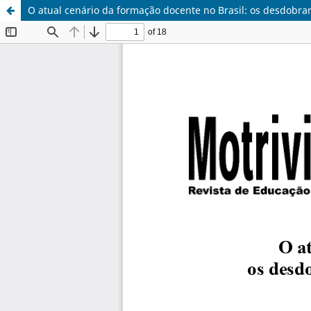
O atual cenário da formação docente no Brasil: os desdobra