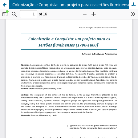
Colonização e Conquista: um projeto para os sertões fluminenses (1790-1800)